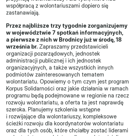
współpracą z wolontariuszami dopiero się 
Monitorujemy
zastanawiają.
Działania z ostatnich lat
Przez najbliższe trzy tygodnie zorganizujemy 
w województwie 7 spotkań informacyjnych, 
Sprawy
a pierwsze z nich w Brodnicy już w środę, 18 
września br.
 Zapraszamy przedstawicieli 
Forum Dobrego Prawa
organizacji pozarządowych, jednostek 
Certyfikujemy
administracji publicznej i ich jednostek 
organizacyjnych, a także wszystkich innych 
Certyfikat
podmiotów zainteresowanych tematem 
wolontariatu. Opowiemy o tym czym jest program 
Edycja 2024
Korpus Solidarności oraz jakie działania w ramach 
programu będą podejmowane w regionie na rzecz 
Laureaci
rozwoju wolontariatu, a oferta ta jest naprawdę 
szeroka. Planujemy szkolenia wstępne 
i rozwijające dla wolontariuszy, kompleksowe 
ścieżki rozwoju dla koordynatorów wolontariatu 
oraz dla tych osób, które chciałby zostać liderami 