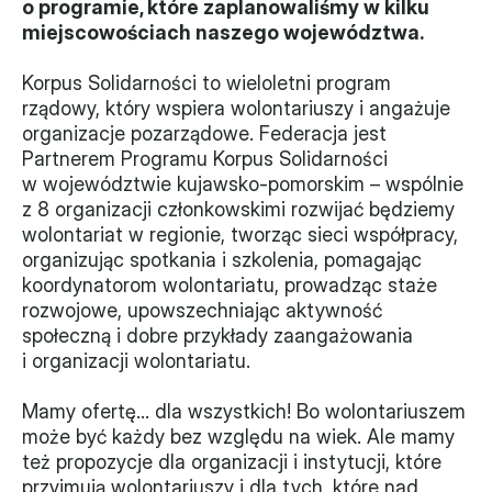
o programie, które zaplanowaliśmy w kilku 
miejscowościach naszego województwa.
Władze
Korpus Solidarności to wieloletni program 
Historia i działania
rządowy, który wspiera wolontariuszy i angażuje 
organizacje pozarządowe. Federacja jest 
Narzędzie samooceny
Partnerem Programu Korpus Solidarności 
w województwie kujawsko-pomorskim – wspólnie 
Kalendarz działań
z 8 organizacji członkowskimi rozwijać będziemy 
wolontariat w regionie, tworząc sieci współpracy, 
Projekty
organizując spotkania i szkolenia, pomagając 
XVII forum NGO
koordynatorom wolontariatu, prowadząc staże 
rozwojowe, upowszechniając aktywność 
społeczną i dobre przykłady zaangażowania 
Projekt z powiatem
i organizacji wolontariatu.
Przystąp
Mamy ofertę… dla wszystkich! Bo wolontariuszem 
Członkostwo
może być każdy bez względu na wiek. Ale mamy 
też propozycje dla organizacji i instytucji, które 
Procedura
przyjmują wolontariuszy i dla tych, które nad 