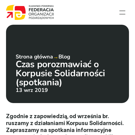
Strona główna
Aktualności
Projekty
Strona główna
→
Blog
Czas porozmawiać o 
Członkowie
Korpusie Solidarności 
English summary
(spotkania)
Kontakt
13 wrz 2019
Federacja
Statut i sprawozdania
Zgodnie z zapowiedzią, od września br. 
ruszamy z działaniami Korpusu Solidarności. 
Karta zasad
Zapraszamy na spotkania informacyjne 