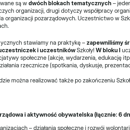
owane są w 
dwóch blokach tematycznych
 – jede
zych organizacji, drugi dotyczy współpracy organi
 organizacji pozarządowych. Uczestnictwo w Szko
ach.
ycznych stawiamy na praktykę – 
zapewniliśmy śro
uczestniczek i uczestników 
Szkoły! 
W bloku I
 uc
cjatywy społeczne (akcje, wydarzenia, edukację itp.
iałania rzecznicze (spotkania, dyskusje, prezentacje
dzie można realizować także po zakończeniu Szkoły
zarządowa i aktywność obywatelska (łącznie: 6 d
anizacjach – działania społeczne i rozwój wolontari