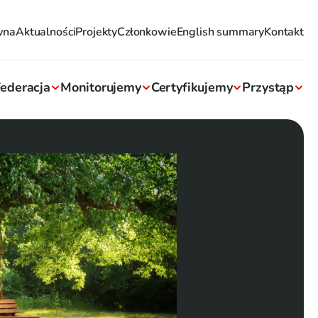
wna
Aktualności
Projekty
Członkowie
English summary
Kontakt
ederacja
Monitorujemy
Certyfikujemy
Przystąp