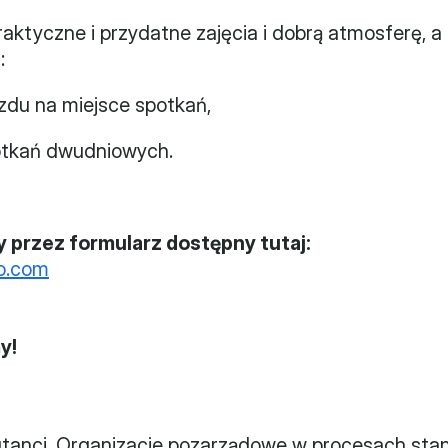
ktyczne i przydatne zajęcia i dobrą atmosferę, a 
:
jazdu na miejsce spotkań,
spotkań dwudniowych.
 przez formularz dostępny tutaj:
eo.com
y!
iutanci. Organizacje pozarządowe w procesach stan