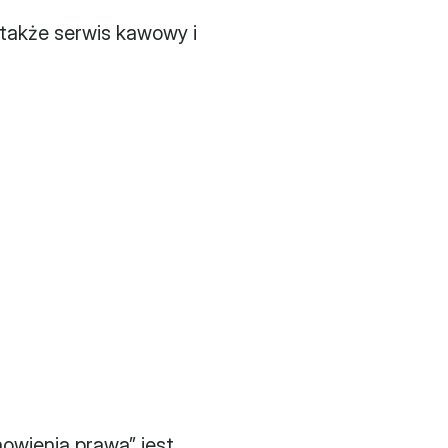
także serwis kawowy i 
owienia prawa” jest 