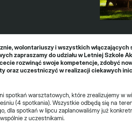
ie, wolontariuszy i wszystkich włączających si
wych zapraszamy do udziału w Letniej Szkole Ak
hcecie rozwinąć swoje kompetencje, zdobyć now
 oraz uczestniczyć w realizacji ciekawych inic
dni spotkań warsztatowych, które zrealizujemy w wię
eśniu (4 spotkania). Wszystkie odbędą się na tere
, dla spotkań w lipcu zaplanowaliśmy już konkretne
wspólnie z uczestnikami.