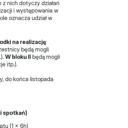
n z nich dotyczy działań 
zacji i występowania w 
le oznacza udział w 
dki na realizację 
zestnicy będą mogli 
). 
W bloku II
 będą mogli 
 itp.). 
, do końca listopada 
ni spotkań)
atu (1 x 6h)