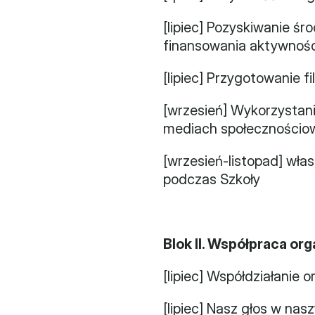
[lipiec] Pozyskiwanie śr
finansowania aktywności
[lipiec] Przygotowanie f
[wrzesień] Wykorzystan
mediach społecznościow
[wrzesień-listopad] włas
podczas Szkoły
Blok II. Współpraca org
[lipiec] Współdziałanie o
[lipiec] Nasz głos w na