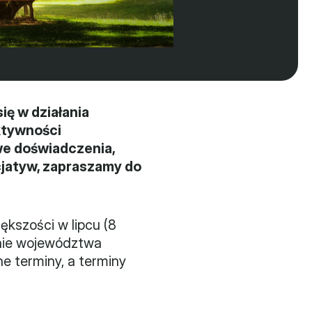
ę w działania 
tywności 
e doświadczenia, 
jatyw, zapraszamy do 
kszości w lipcu (8 
nie województwa 
 terminy, a terminy 