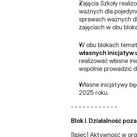
Zajęcia Szkoły realiz
ważnych dla pojedync
sprawach ważnych dla
zajęciach w obu blok
W obu blokach temat
własnych inicjatyw 
realizować własne ini
wspólnie prowadzić dz
Własne inicjatywy bę
2025 roku.
- - - - - - - - - - - -
Blok I. Działalność po
[lipiec] Aktywność w org