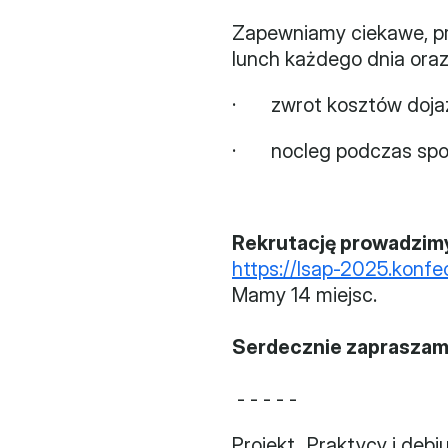
Zapewniamy ciekawe, pra
lunch każdego dnia oraz
·       zwrot kosztów do
·       nocleg podczas 
Rekrutację prowadzimy
https://lsap-2025.konf
Mamy 14 miejsc.
Serdecznie zapraszam
 - - - - -
Projekt „Praktycy i deb