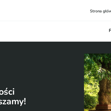
Strona głó
F
ści 
szamy!