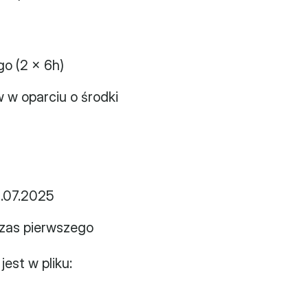
go (2 x 6h)
 w oparciu o środki 
1.07.2025
czas pierwszego 
est w pliku: