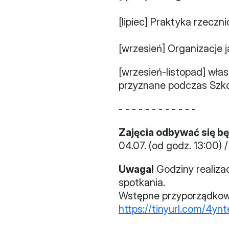
[lipiec] Praktyka rzecz
[wrzesień] Organizacje 
[wrzesień-listopad] włas
przyznane podczas Szko
- - - - - - - - - - - -
Zajęcia odbywać się b
04.07. (od godz. 13:00) 
Uwaga!
 Godziny realiza
spotkania.
Wstępne przyporządkowan
https://tinyurl.com/4yn