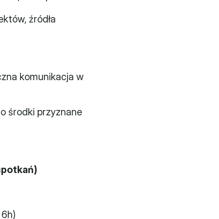
któw, źródła 
zna komunikacja w 
o środki przyznane 
 spotkań)
 6h)