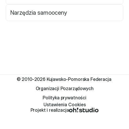
Władze
Narzędzia samooceny
Historia i działania
Narzędzie samooceny
Kalendarz działań
Projekty
XVII forum NGO
© 2010-2026 Kujawsko-Pomorska Federacja 
Projekt z powiatem
Organizacji Pozarządowych
Polityka prywatności
Przystąp
Ustawienia Cookies
Projekt i realizacja
Członkostwo
Procedura