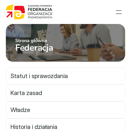
Strona główna
Strona główna
Aktualności
Federacja
Projekty
Członkowie
English summary
Statut i sprawozdania
Kontakt
Karta zasad
Federacja
Władze
Statut i sprawozdania
Karta zasad
Historia i działania