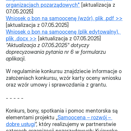
organizacjach pozarządowych"
 [aktualizacja z 
07.05.2025]
Wniosek o bon na samoocenę (wzór), plik .pdf >>
[aktualizacja z 07.05.2025]
Wniosek o bon na samoocenę (plik edytowalny), 
plik .docx >>
 [aktualizacja z 07.05.2025]
"Aktualizacja z 07.05.2025" dotyczy 
doprecyzowania pytania nr 6 w formularzu 
aplikacji.
W regulaminie konkursu znajdziecie informacje o 
założeniach konkursu, wzór karty oceny wniosku 
oraz wzór umowy i sprawozdania z grantu.
- - - - -
Konkurs, bony, spotkania i pomoc mentorska są 
elementami projektu „
Samoocena – rozwój – 
dobre usługi
”, który realizujemy w partnerstwie 
czterech organizacji pozarządowych: Kujawsko-