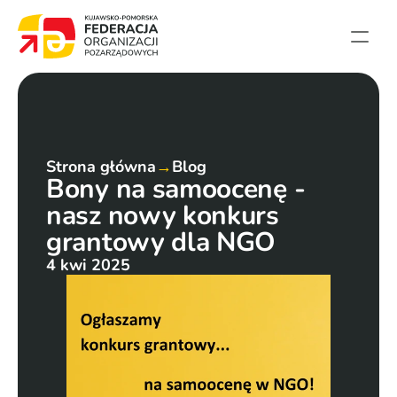
Strona główna
Aktualności
Projekty
Strona główna
→
Blog
Bony na samoocenę - 
Członkowie
nasz nowy konkurs 
English summary
grantowy dla NGO
Kontakt
4 kwi 2025
Federacja
Statut i sprawozdania
Karta zasad