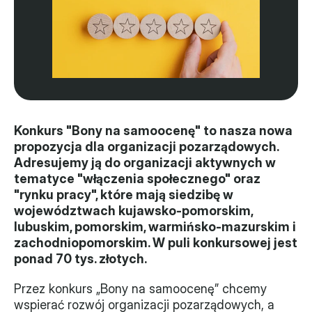
Władze
Historia i działania
Narzędzie samooceny
Kalendarz działań
Konkurs "Bony na samoocenę" to nasza nowa 
propozycja dla organizacji pozarządowych. 
Projekty
Adresujemy ją do organizacji aktywnych w 
tematyce "włączenia społecznego" oraz 
XVII forum NGO
"rynku pracy", które mają siedzibę w 
województwach kujawsko-pomorskim, 
Projekt z powiatem
lubuskim, pomorskim, warmińsko-mazurskim i 
Przystąp
zachodniopomorskim. W puli konkursowej jest 
ponad 70 tys. złotych.
Członkostwo
Przez konkurs „Bony na samoocenę” chcemy 
wspierać rozwój organizacji pozarządowych, a 
Procedura