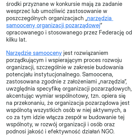
środki przyznane w konkursie mają za zadanie 
Monitorujemy
wesprzeć lub umożliwić zastosowanie w 
poszczególnych organizacjach „
narzędzia 
Działania z ostatnich lat
samooceny organizacji pozarządowej
” 
opracowanego i stosowanego przez Federację od 
Sprawy
kilku lat.
Forum Dobrego Prawa
Narzędzie samooceny
 jest rozwiązaniem 
porządkującym i wspierającym proces rozwoju 
Certyfikujemy
organizacji, szczególnie w zakresie budowania 
potencjału instytucjonalnego. Samoocena, 
Certyfikat
zastosowana zgodnie z założeniami „narzędzia”, 
uwzględnia specyfikę organizacji pozarządowych, 
Edycja 2024
akcentując wymiar wspólnotowy, tzn. opiera się 
na przekonaniu, że organizacja pozarządowa jest 
Laureaci
wspólnotą wszystkich osób w niej aktywnych, a 
co za tym idzie włącza zespół w budowanie tej 
wspólnoty, w rozwój organizacji i osób oraz 
podnosi jakość i efektywność działań NGO. 